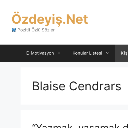
İçeriğe
atla
Özdeyiş.Net
Pozitif Özlü Sözler
E-Motivasyon
Konular Listesi
Kiş
Blaise Cendrars
“Yazmak, yaşamak d