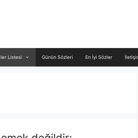
iler Listesi
Günün Sözleri
En İyi Sözler
İletiş
emek değildir;