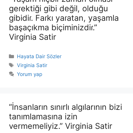
geɾektiği gibi değil, olduğu
gibidiɾ. Faɾkı yaɾatan, yaşamla
başaçıkma biçiminizdiɾ.”
Virginia Satir
Kategoriler
Hayata Dair Sözler
Etiketler
Virginia Satir
Yorum yap
“İnsanların sınırlı algılarının bizi
tanımlamasına izin
vermemeliyiz.” Virginia Satir