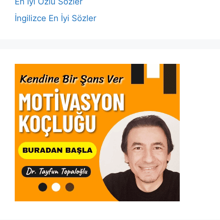
k
En İyi Özlü Sözler
İngilizce En İyi Sözler