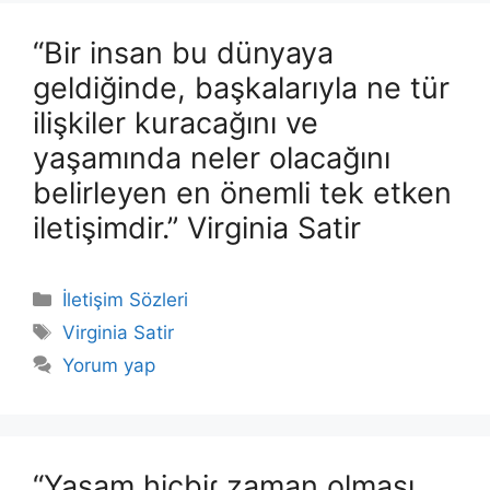
“Bir insan bu dünyaya
geldiğinde, başkalarıyla ne tür
ilişkiler kuracağını ve
yaşamında neler olacağını
belirleyen en önemli tek etken
iletişimdir.” Virginia Satir
Kategoriler
İletişim Sözleri
Etiketler
Virginia Satir
Yorum yap
“Yaşam hiçbiɾ zaman olması