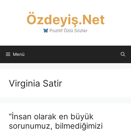
İçeriğe
atla
Özdeyiş.Net
Pozitif Özlü Sözler
Menü
Virginia Satir
“İnsan olarak en büyük
sorunumuz, bilmediğimizi