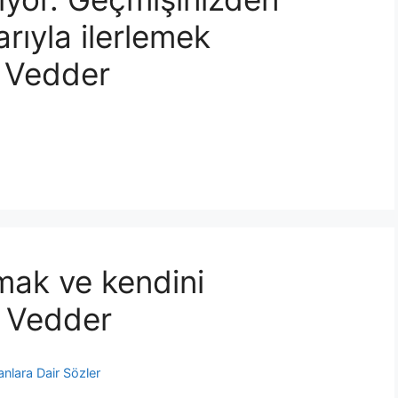
rıyla ilerlemek
e Vedder
amak ve kendini
e Vedder
anlara Dair Sözler