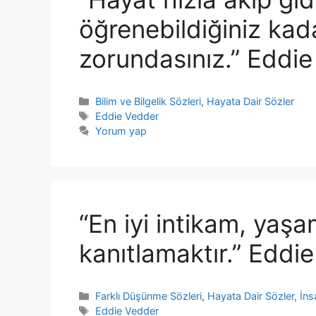
öğrenebildiğiniz kada
zorundasınız.” Eddi
Kategoriler
Bilim ve Bilgelik Sözleri
,
Hayata Dair Sözler
Etiketler
Eddie Vedder
Yorum yap
“En iyi intikam, yaş
kanıtlamaktır.” Eddi
Kategoriler
Farklı Düşünme Sözleri
,
Hayata Dair Sözler
,
İns
Etiketler
Eddie Vedder