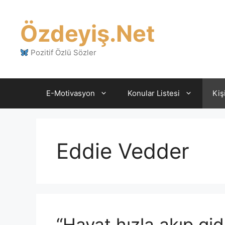
İçeriğe
atla
Özdeyiş.Net
Pozitif Özlü Sözler
E-Motivasyon
Konular Listesi
Kiş
Eddie Vedder
“Hayat hızla akıp gi