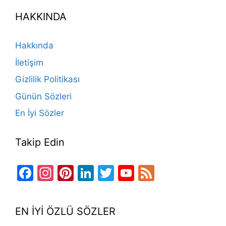
e
gr
o
e
e
er
T
d
HAKKINDA
b
a
k
st
dI
u
o
m
n
b
Hakkında
o
e
İletişim
k
Gizlilik Politikası
Günün Sözleri
En İyi Sözler
Takip Edin
Facebook
Instagram
Pinterest
LinkedIn
Twitter
YouTube
Feed
Channel
EN İYİ ÖZLÜ SÖZLER