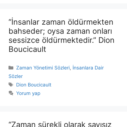
“İnsanlar zaman öldürmekten
bahseder; oysa zaman onları
sessizce öldürmektedir.” Dion
Boucicault
Kategoriler
Zaman Yönetimi Sözleri
,
İnsanlara Dair
Sözler
Etiketler
Dion Boucicault
Yorum yap
“Zaman sürekli olarak sayısız