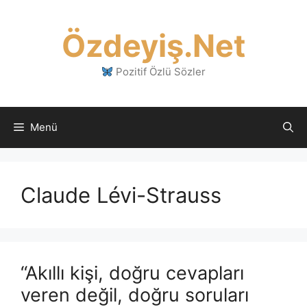
İçeriğe
atla
Özdeyiş.Net
Pozitif Özlü Sözler
Menü
Claude Lévi-Strauss
“Akıllı kişi, doğru cevapları
veren değil, doğru soruları