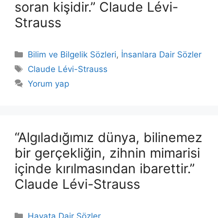
soran kişidir.” Claude Lévi-
Strauss
Kategoriler
Bilim ve Bilgelik Sözleri
,
İnsanlara Dair Sözler
Etiketler
Claude Lévi-Strauss
Yorum yap
“Algıladığımız dünya, bilinemez
bir gerçekliğin, zihnin mimarisi
içinde kırılmasından ibarettir.”
Claude Lévi-Strauss
Kategoriler
Hayata Dair Sözler