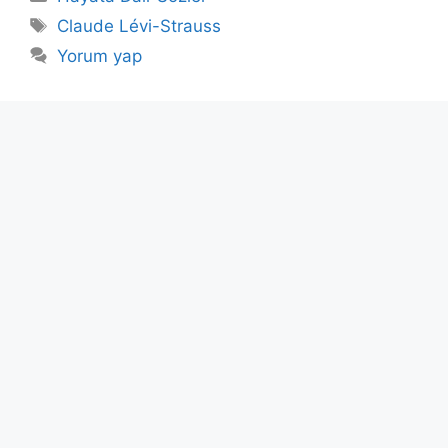
Etiketler
Claude Lévi-Strauss
Yorum yap