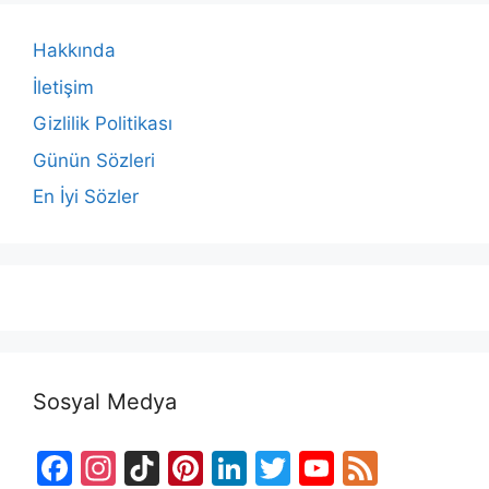
Hakkında
İletişim
Gizlilik Politikası
Günün Sözleri
En İyi Sözler
Sosyal Medya
F
In
Ti
Pi
Li
T
Y
F