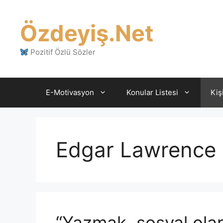
İçeriğe
atla
Özdeyiş.Net
Pozitif Özlü Sözler
E-Motivasyon
Konular Listesi
Kiş
Edgar Lawrence
“Yazmak, sosyal olara