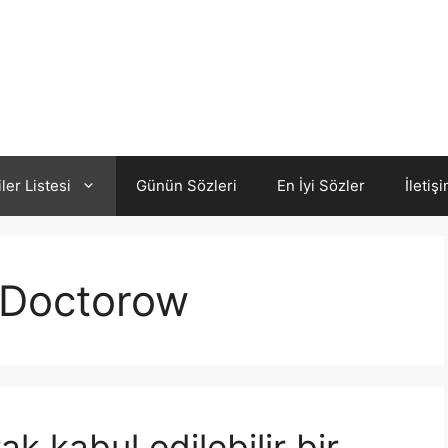
iler Listesi
Günün Sözleri
En İyi Sözler
İletiş
 Doctorow
k kabul edilebilir bir