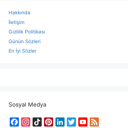
Hakkında
İletişim
Gizlilik Politikası
Günün Sözleri
En İyi Sözler
Sosyal Medya
F
In
Ti
Pi
Li
T
Y
F