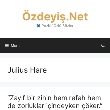
İçeriğe
atla
Özdeyiş.Net
Pozitif Özlü Sözler
Menü
Julius Hare
“Zayıf bir zihin hem refah hem
de zorluklar içindeyken çöker.”