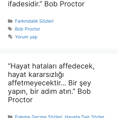
ifadesidir.” Bob Proctor
Kategoriler
Farkındalık Sözleri
Etiketler
Bob Proctor
Yorum yap
“Hayat hataları affedecek,
hayat kararsızlığı
affetmeyecektir… Bir şey
yapın, bir adım atın.” Bob
Proctor
Kategoriler
Eyleme Geçme Sözleri
,
Hayata Dair Sözler
,