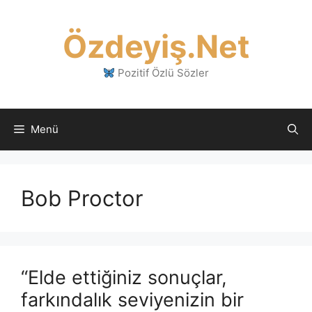
İçeriğe
atla
Özdeyiş.Net
Pozitif Özlü Sözler
Menü
Bob Proctor
“Elde ettiğiniz sonuçlar,
farkındalık seviyenizin bir