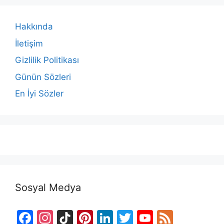
Hakkında
İletişim
Gizlilik Politikası
Günün Sözleri
En İyi Sözler
Sosyal Medya
F
In
Ti
Pi
Li
T
Y
F