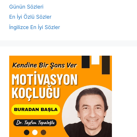
o
p
k
Günün Sözleri
k
En İyi Özlü Sözler
İngilizce En İyi Sözler