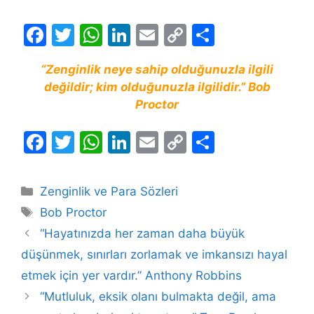
F
T
W
Li
E
C
S
a
w
h
n
m
o
h
“Zenginlik neye sahip olduğunuzla ilgili
c
itt
at
k
ai
p
ar
değildir; kim olduğunuzla ilgilidir.” Bob
e
er
s
e
l
y
e
Proctor
b
A
dI
Li
F
T
W
Li
E
C
S
o
p
n
n
a
w
h
n
m
o
h
o
p
k
c
itt
at
k
ai
p
ar
k
Kategoriler
Zenginlik ve Para Sözleri
e
er
s
e
l
y
e
Etiketler
Bob Proctor
b
A
dI
Li
“Hayatınızda her zaman daha büyük
o
p
n
n
düşünmek, sınırları zorlamak ve imkansızı hayal
o
p
k
etmek için yer vardır.” Anthony Robbins
k
“Mutluluk, eksik olanı bulmakta değil, ama