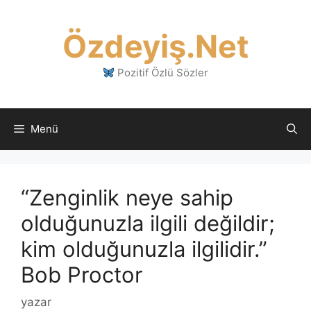
İçeriğe
atla
Özdeyiş.Net
Pozitif Özlü Sözler
Menü
“Zenginlik neye sahip
olduğunuzla ilgili değildir;
kim olduğunuzla ilgilidir.”
Bob Proctor
yazar