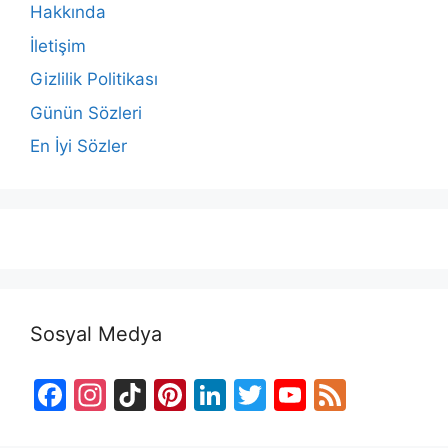
Hakkında
İletişim
Gizlilik Politikası
Günün Sözleri
En İyi Sözler
Sosyal Medya
F
In
Ti
Pi
Li
T
Y
F
a
st
k
nt
n
w
o
e