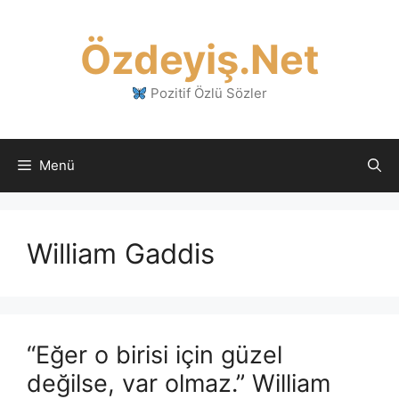
İçeriğe
atla
Özdeyiş.Net
Pozitif Özlü Sözler
Menü
William Gaddis
“Eğer o birisi için güzel
değilse, var olmaz.” William