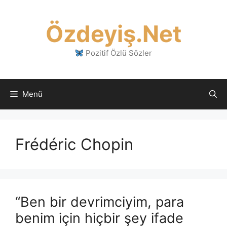
İçeriğe
atla
Özdeyiş.Net
Pozitif Özlü Sözler
Menü
Frédéric Chopin
“Ben bir devrimciyim, para
benim için hiçbir şey ifade