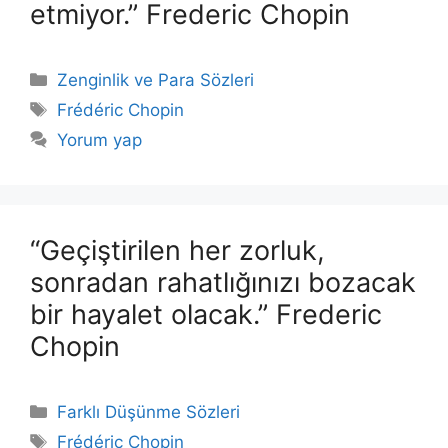
etmiyor.” Frederic Chopin
Kategoriler
Zenginlik ve Para Sözleri
Etiketler
Frédéric Chopin
Yorum yap
“Geçiştirilen her zorluk,
sonradan rahatlığınızı bozacak
bir hayalet olacak.” Frederic
Chopin
Kategoriler
Farklı Düşünme Sözleri
Etiketler
Frédéric Chopin