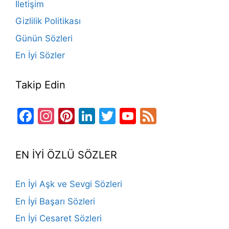
İletişim
k
Gizlilik Politikası
Günün Sözleri
En İyi Sözler
Takip Edin
Facebook
Instagram
Pinterest
LinkedIn
Twitter
YouTube
Feed
Channel
EN İYİ ÖZLÜ SÖZLER
En İyi Aşk ve Sevgi Sözleri
En İyi Başarı Sözleri
En İyi Cesaret Sözleri