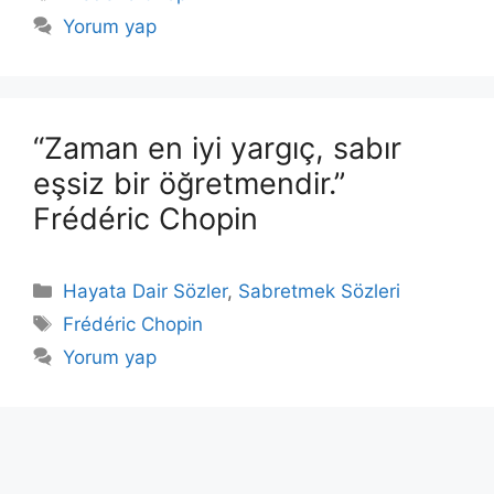
Yorum yap
“Zaman en iyi yargıç, sabır
eşsiz bir öğretmendir.”
Frédéric Chopin
Kategoriler
Hayata Dair Sözler
,
Sabretmek Sözleri
Etiketler
Frédéric Chopin
Yorum yap