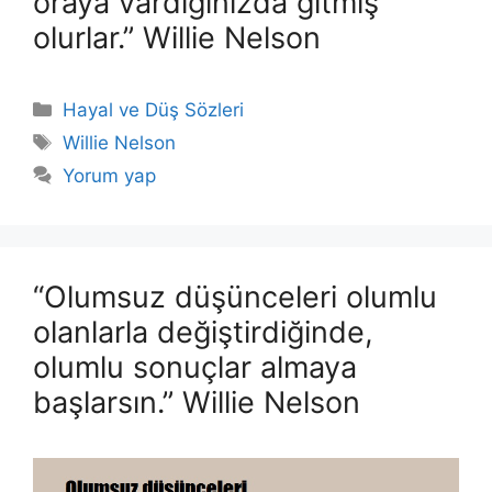
oraya vardığınızda gitmiş
olurlar.” Willie Nelson
Kategoriler
Hayal ve Düş Sözleri
Etiketler
Willie Nelson
Yorum yap
“Olumsuz düşünceleri olumlu
olanlarla değiştirdiğinde,
olumlu sonuçlar almaya
başlarsın.” Willie Nelson