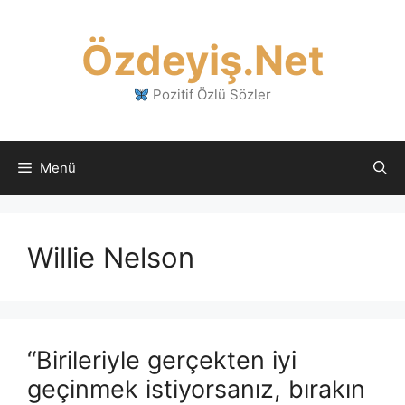
İçeriğe
atla
Özdeyiş.Net
Pozitif Özlü Sözler
Menü
Willie Nelson
“Birileriyle gerçekten iyi
geçinmek istiyorsanız, bırakın