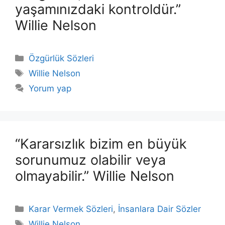
yaşamınızdaki kontroldür.”
Willie Nelson
Kategoriler
Özgürlük Sözleri
Etiketler
Willie Nelson
Yorum yap
“Kararsızlık bizim en büyük
sorunumuz olabilir veya
olmayabilir.” Willie Nelson
Kategoriler
Karar Vermek Sözleri
,
İnsanlara Dair Sözler
Etiketler
Willie Nelson