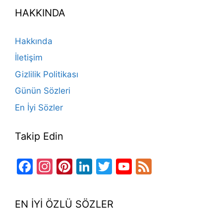
e
gr
o
e
e
er
T
d
HAKKINDA
b
a
k
st
dI
u
o
m
n
b
Hakkında
o
e
İletişim
k
Gizlilik Politikası
Günün Sözleri
En İyi Sözler
Takip Edin
Facebook
Instagram
Pinterest
LinkedIn
Twitter
YouTube
Feed
Channel
EN İYİ ÖZLÜ SÖZLER