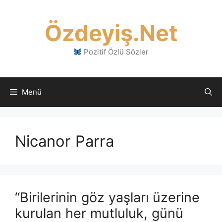
İçeriğe
atla
Özdeyiş.Net
Pozitif Özlü Sözler
Menü
Nicanor Parra
“Birilerinin göz yaşları üzerine
kurulan her mutluluk, günü