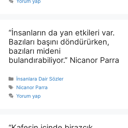
Yorum yap
“İnsanların da yan etkileri var.
Bazıları başını döndürürken,
bazıları mideni
bulandırabiliyor.” Nicanor Parra
Kategoriler
İnsanlara Dair Sözler
Etiketler
Nicanor Parra
Yorum yap
“Kafesin içinde birazcık