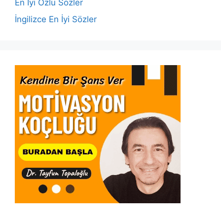
k
En İyi Özlü Sözler
İngilizce En İyi Sözler