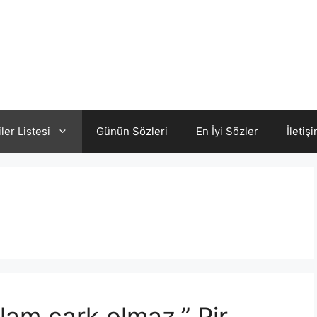
iler Listesi
Günün Sözleri
En İyi Sözler
İletiş
am çark olmaz.” Pir