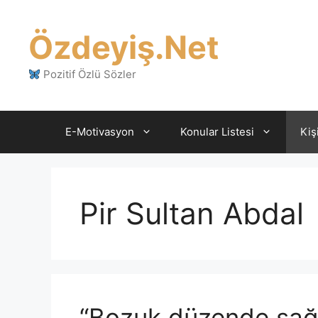
İçeriğe
atla
Özdeyiş.Net
Pozitif Özlü Sözler
E-Motivasyon
Konular Listesi
Kiş
Pir Sultan Abdal
“Bozuk düzende sağl