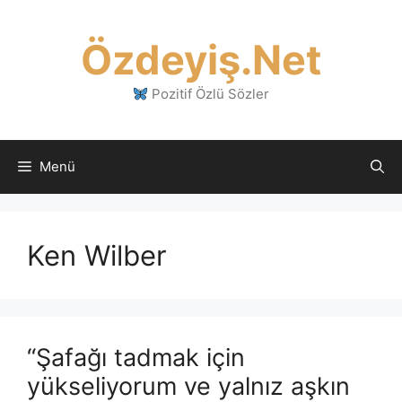
İçeriğe
atla
Özdeyiş.Net
Pozitif Özlü Sözler
Menü
Ken Wilber
“Şafağı tadmak için
yükseliyorum ve yalnız aşkın