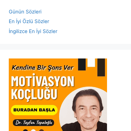
o
p
n
n
o
p
k
Günün Sözleri
k
En İyi Özlü Sözler
İngilizce En İyi Sözler