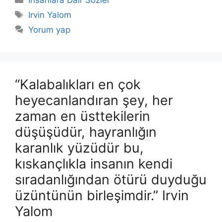
İnsanlara Dair Sözler
Etiketler
Irvin Yalom
Yorum yap
“Kalabalıkları en çok
heyecanlandıran şey, her
zaman en üsttekilerin
düşüşüdür, hayranlığın
karanlık yüzüdür bu,
kıskançlıkla insanın kendi
sıradanlığından ötürü duyduğu
üzüntünün birleşimdir.” Irvin
Yalom