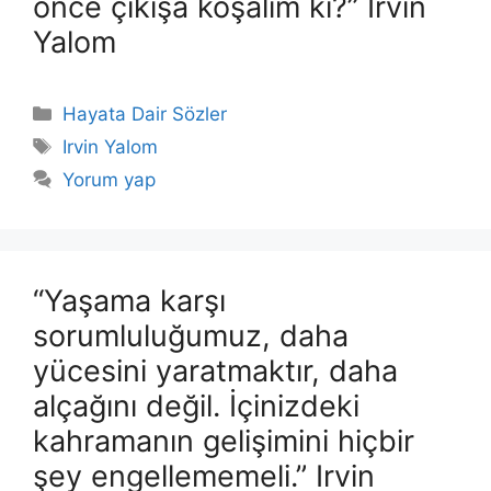
önce çıkışa koşalım ki?” Irvin
Yalom
Kategoriler
Hayata Dair Sözler
Etiketler
Irvin Yalom
Yorum yap
“Yaşama karşı
sorumluluğumuz, daha
yücesini yaratmaktır, daha
alçağını değil. İçinizdeki
kahramanın gelişimini hiçbir
şey engellememeli.” Irvin