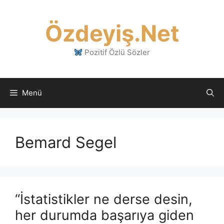
İçeriğe
atla
Özdeyiş.Net
Pozitif Özlü Sözler
Menü
Bemard Segel
“İstatistikler ne derse desin,
her durumda başarıya giden