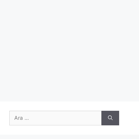
için
ara