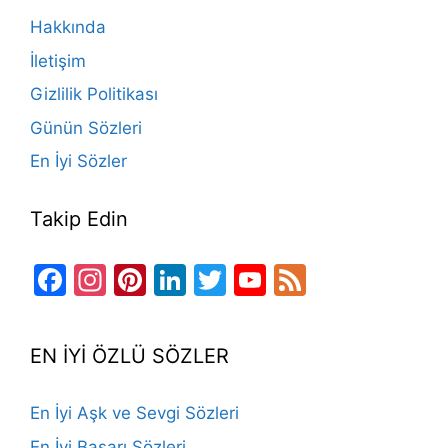
o
m
n
b
Hakkında
o
e
İletişim
k
Gizlilik Politikası
Günün Sözleri
En İyi Sözler
Takip Edin
Facebook
Instagram
Pinterest
LinkedIn
Twitter
YouTube
Feed
Channel
EN İYİ ÖZLÜ SÖZLER
En İyi Aşk ve Sevgi Sözleri
En İyi Başarı Sözleri