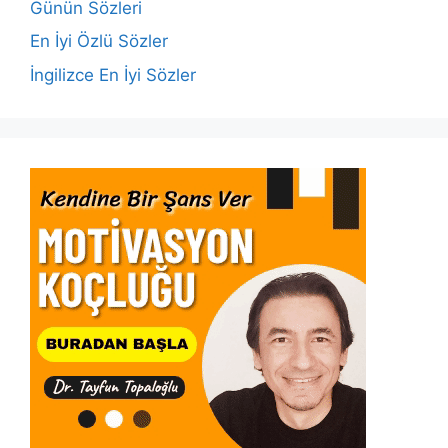
o
p
k
Günün Sözleri
k
En İyi Özlü Sözler
İngilizce En İyi Sözler