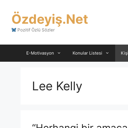
İçeriğe
atla
Özdeyiş.Net
Pozitif Özlü Sözler
E-Motivasyon
Konular Listesi
Kiş
Lee Kelly
“Herhangi bir amaca 