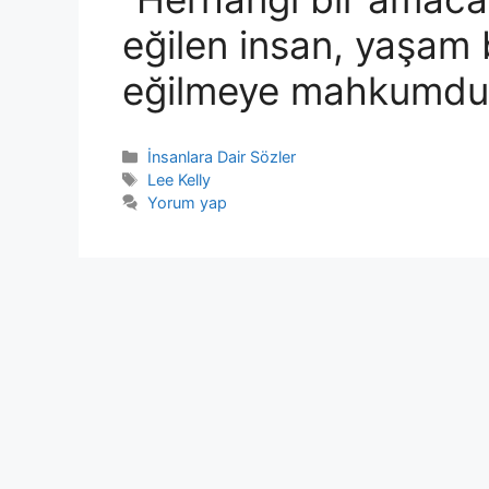
eğilen insan, yaşam
eğilmeye mahkumdur.
Kategoriler
İnsanlara Dair Sözler
Etiketler
Lee Kelly
Yorum yap