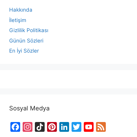
Hakkında
İletişim
Gizlilik Politikası
Günün Sözleri
En İyi Sözler
Sosyal Medya
F
In
Ti
Pi
Li
T
Y
F
a
st
k
nt
n
w
o
e