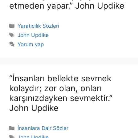
etmeden yapar.” John Updike
Kategoriler
Yaratıcılık Sözleri
Etiketler
John Updike
Yorum yap
“İnsanları bellekte sevmek
kolaydır; zor olan, onları
karşınızdayken sevmektir.”
John Updike
Kategoriler
İnsanlara Dair Sözler
Etiketler
John Updike