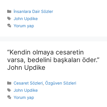
Kategoriler
İnsanlara Dair Sözler
Etiketler
John Updike
Yorum yap
“Kendin olmaya cesaretin
varsa, bedelini başkaları öder.”
John Updike
Kategoriler
Cesaret Sözleri
,
Özgüven Sözleri
Etiketler
John Updike
Yorum yap