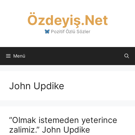
İçeriğe
atla
Özdeyiş.Net
Pozitif Özlü Sözler
Menü
John Updike
“Olmak istemeden yeterince
zalimiz.” John Updike