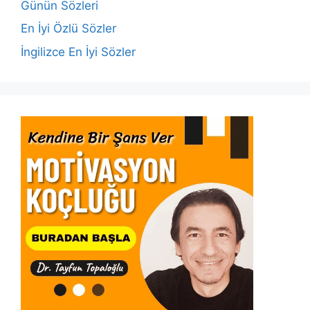
o
p
k
Günün Sözleri
k
En İyi Özlü Sözler
İngilizce En İyi Sözler