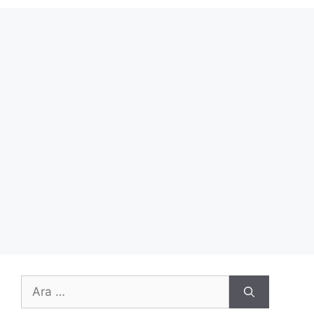
için
ara