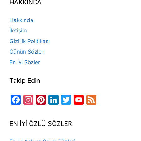
HAKKINDA
b
a
k
st
dI
u
o
m
n
b
Hakkında
o
e
İletişim
k
Gizlilik Politikası
Günün Sözleri
En İyi Sözler
Takip Edin
Facebook
Instagram
Pinterest
LinkedIn
Twitter
YouTube
Feed
Channel
EN İYİ ÖZLÜ SÖZLER