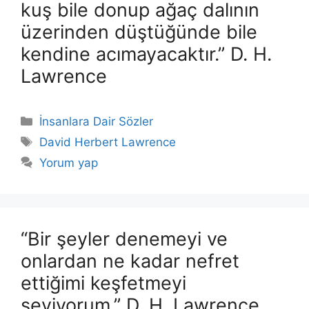
kuş bile donup ağaç dalının
üzerinden düştüğünde bile
kendine acımayacaktır.” D. H.
Lawrence
Kategoriler
İnsanlara Dair Sözler
Etiketler
David Herbert Lawrence
Yorum yap
“Bir şeyler denemeyi ve
onlardan ne kadar nefret
ettiğimi keşfetmeyi
seviyorum.” D. H. Lawrence