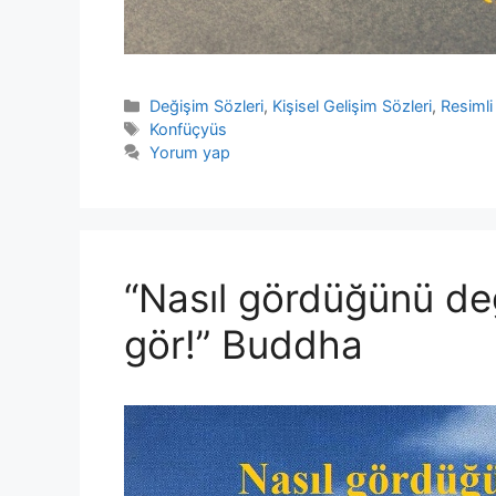
Kategoriler
Değişim Sözleri
,
Kişisel Gelişim Sözleri
,
Resimli
Etiketler
Konfüçyüs
Yorum yap
“Nasıl gördüğünü deği
gör!” Buddha