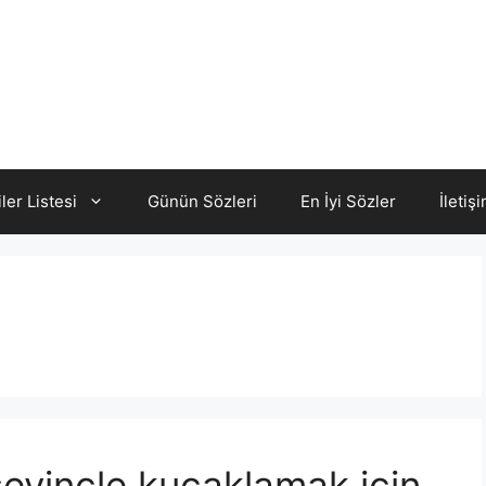
iler Listesi
Günün Sözleri
En İyi Sözler
İletiş
 sevinçle kucaklamak için