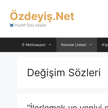
İçeriğe
atla
Özdeyiş.Net
Pozitif Özlü Sözler
E-Motivasyon
Konular Listesi
Kiş
Değişim Sözleri
“İlerlemek ve yeniyi