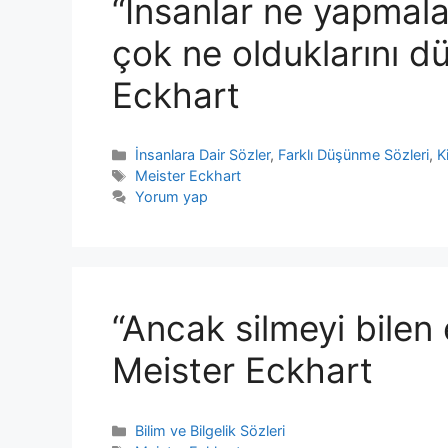
“İnsanlar ne yapmalar
çok ne olduklarını dü
Eckhart
Kategoriler
İnsanlara Dair Sözler
,
Farklı Düşünme Sözleri
,
K
Etiketler
Meister Eckhart
Yorum yap
“Ancak silmeyi bilen 
Meister Eckhart
Kategoriler
Bilim ve Bilgelik Sözleri