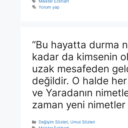
Etiketler
Meister Eckhart
Yorum yap
“Bu hayatta durma n
kadar da kimsenin o
uzak mesafeden geldi
değildir. O halde her
ve Yaradanın nimetler
zaman yeni nimetler 
Kategoriler
Değişim Sözleri
,
Umut Sözleri
Etiketler
Meister Eckhart