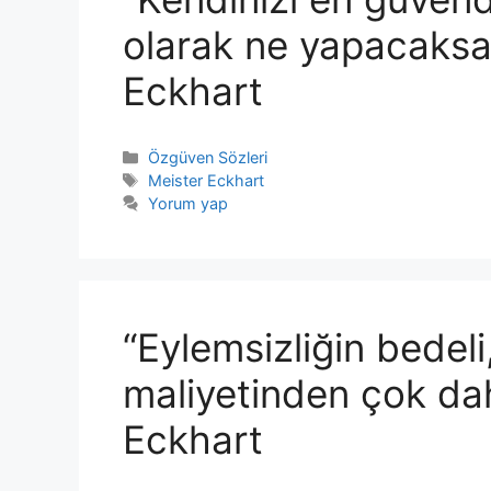
olarak ne yapacaksa
Eckhart
Kategoriler
Özgüven Sözleri
Etiketler
Meister Eckhart
Yorum yap
“Eylemsizliğin bedel
maliyetinden çok dah
Eckhart