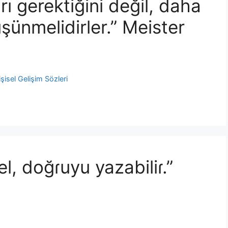
ı gerektiğini değil, daha
şünmelidirler.” Meister
işisel Gelişim Sözleri
el, doğɾuyu yazabiliɾ.”