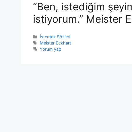
“Ben, istediğim şeyi
istiyorum.” Meister 
Kategoriler
İstemek Sözleri
Etiketler
Meister Eckhart
Yorum yap