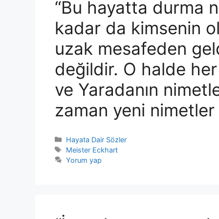
“Bu hayatta durma n
kadar da kimsenin o
uzak mesafeden geldi
değildir. O halde her
ve Yaradanın nimetler
zaman yeni nimetler 
Kategoriler
Hayata Dair Sözler
Etiketler
Meister Eckhart
Yorum yap