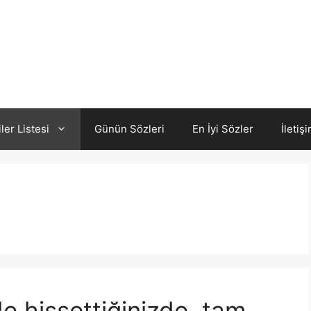
iler Listesi
Günün Sözleri
En İyi Sözler
İletiş
e hissettiğinizde, tam