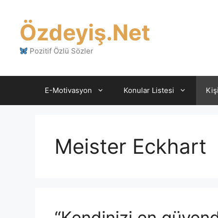
İçeriğe
atla
Özdeyiş.Net
Pozitif Özlü Sözler
E-Motivasyon
Konular Listesi
Kiş
Meister Eckhart
“Kendinizi en güvend