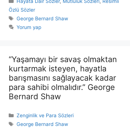
Hayata Dair Sözler
,
Mutluluk Sözleri
,
Resimli
Özlü Sözler
Etiketler
George Bernard Shaw
Yorum yap
“Yaşamayı bir savaş olmaktan
kurtarmak isteyen, hayatla
barışmasını sağlayacak kadar
para sahibi olmalıdır.” George
Bernard Shaw
Kategoriler
Zenginlik ve Para Sözleri
Etiketler
George Bernard Shaw