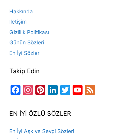
o
m
n
b
Hakkında
o
e
İletişim
k
Gizlilik Politikası
Günün Sözleri
En İyi Sözler
Takip Edin
Facebook
Instagram
Pinterest
LinkedIn
Twitter
YouTube
Feed
Channel
EN İYİ ÖZLÜ SÖZLER
En İyi Aşk ve Sevgi Sözleri