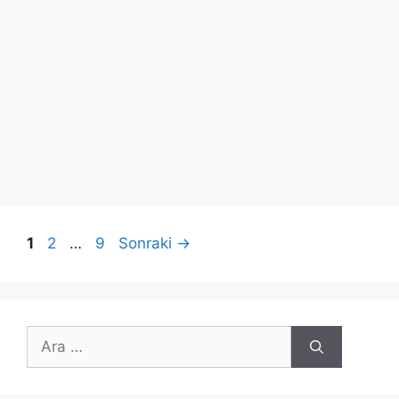
Sayfa
Sayfa
Sayfa
1
2
…
9
Sonraki
→
için
ara