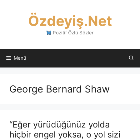
İçeriğe
atla
Özdeyiş.Net
Pozitif Özlü Sözler
Menü
George Bernard Shaw
“Eğer yürüdüğünüz yolda
hiçbir engel yoksa, o yol sizi