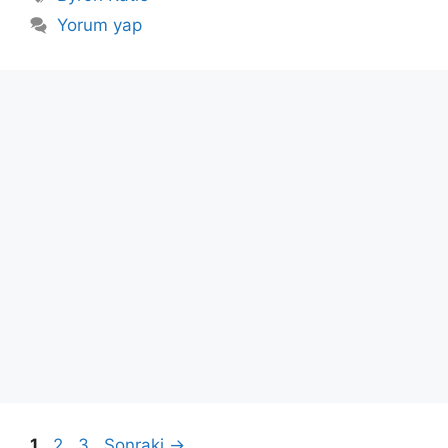
Yorum yap
Sayfa
Sayfa
Sayfa
1
2
3
Sonraki
→