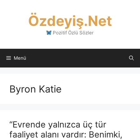
İçeriğe
atla
Özdeyiş.Net
Pozitif Özlü Sözler
Menü
Byron Katie
“Evrende yalnızca üç tür
faaliyet alanı vardır: Benimki,