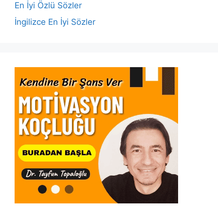
k
En İyi Özlü Sözler
İngilizce En İyi Sözler