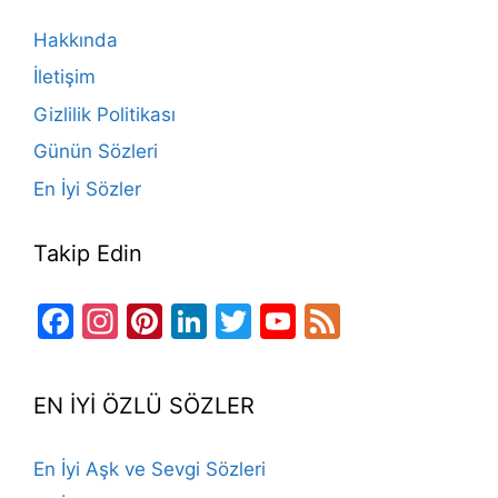
o
m
n
b
Hakkında
o
e
İletişim
k
Gizlilik Politikası
Günün Sözleri
En İyi Sözler
Takip Edin
Facebook
Instagram
Pinterest
LinkedIn
Twitter
YouTube
Feed
Channel
EN İYİ ÖZLÜ SÖZLER
En İyi Aşk ve Sevgi Sözleri