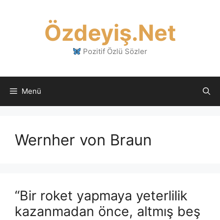
İçeriğe
atla
Özdeyiş.Net
Pozitif Özlü Sözler
Menü
Wernher von Braun
“Bir roket yapmaya yeterlilik
kazanmadan önce, altmış beş