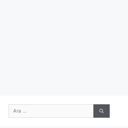
için
ara