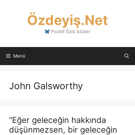
İçeriğe
atla
Özdeyiş.Net
Pozitif Özlü Sözler
Menü
John Galsworthy
“Eğer geleceğin hakkında
düşünmezsen, bir geleceğin