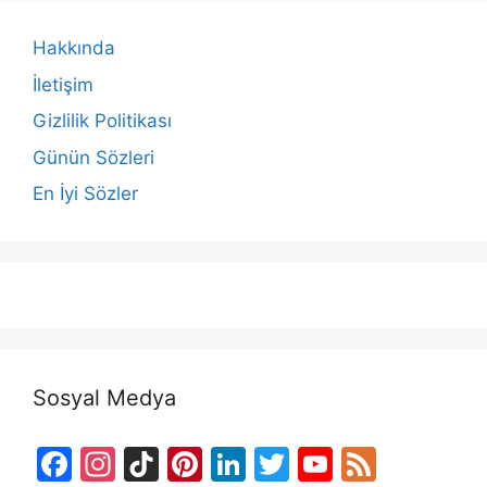
Hakkında
İletişim
Gizlilik Politikası
Günün Sözleri
En İyi Sözler
Sosyal Medya
F
In
Ti
Pi
Li
T
Y
F