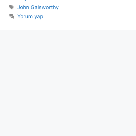
Etiketler
John Galsworthy
Yorum yap