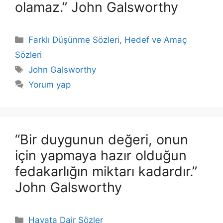
olamaz.” John Galsworthy
Kategoriler
Farklı Düşünme Sözleri
,
Hedef ve Amaç
Sözleri
Etiketler
John Galsworthy
Yorum yap
“Bir duygunun değeri, onun
için yapmaya hazır olduğun
fedakarlığın miktarı kadardır.”
John Galsworthy
Kategoriler
Hayata Dair Sözler