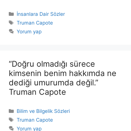
Kategoriler
İnsanlara Dair Sözler
Etiketler
Truman Capote
Yorum yap
“Doğru olmadığı sürece
kimsenin benim hakkımda ne
dediği umurumda değil.”
Truman Capote
Kategoriler
Bilim ve Bilgelik Sözleri
Etiketler
Truman Capote
Yorum yap