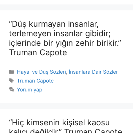
“Düş kurmayan insanlar,
terlemeyen insanlar gibidir;
içlerinde bir yığın zehir birikir.”
Truman Capote
Kategoriler
Hayal ve Düş Sözleri
,
İnsanlara Dair Sözler
Etiketler
Truman Capote
Yorum yap
“Hiç kimsenin kişisel kaosu
kalıcı değildir.” Truman Capote