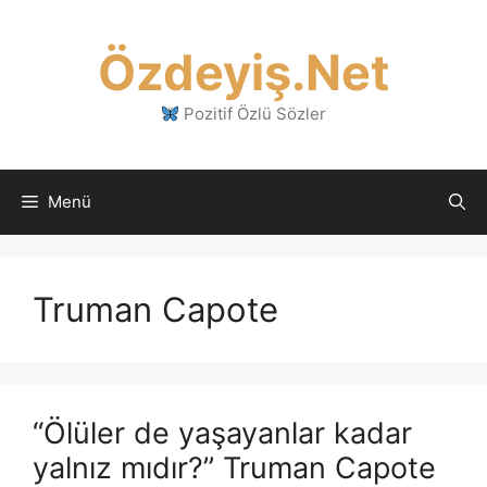
İçeriğe
atla
Özdeyiş.Net
Pozitif Özlü Sözler
Menü
Truman Capote
“Ölüler de yaşayanlar kadar
yalnız mıdır?” Truman Capote