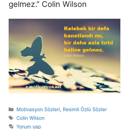
gelmez.” Colin Wilson
Kategoriler
Motivasyon Sözleri
,
Resimli Özlü Sözler
Etiketler
Colin Wilson
Yorum yap