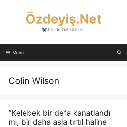
İçeriğe
atla
Özdeyiş.Net
Pozitif Özlü Sözler
Menü
Colin Wilson
“Kelebek bir defa kanatlandı
mı, bir daha asla tırtıl haline