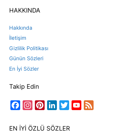
e
gr
o
e
e
er
T
d
HAKKINDA
b
a
k
st
dI
u
o
m
n
b
Hakkında
o
e
İletişim
k
Gizlilik Politikası
Günün Sözleri
En İyi Sözler
Takip Edin
Facebook
Instagram
Pinterest
LinkedIn
Twitter
YouTube
Feed
Channel
EN İYİ ÖZLÜ SÖZLER