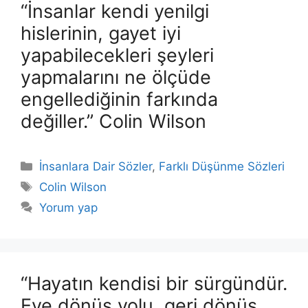
“İnsanlar kendi yenilgi
hislerinin, gayet iyi
yapabilecekleri şeyleri
yapmalarını ne ölçüde
engellediğinin farkında
değiller.” Colin Wilson
Kategoriler
İnsanlara Dair Sözler
,
Farklı Düşünme Sözleri
Etiketler
Colin Wilson
Yorum yap
“Hayatın kendisi bir sürgündür.
Eve dönüş yolu, geri dönüş