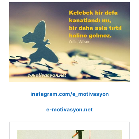
b
A
dI
Li
o
p
n
n
o
p
k
k
instagram.com/e_motivasyon
e-motivasyon.net