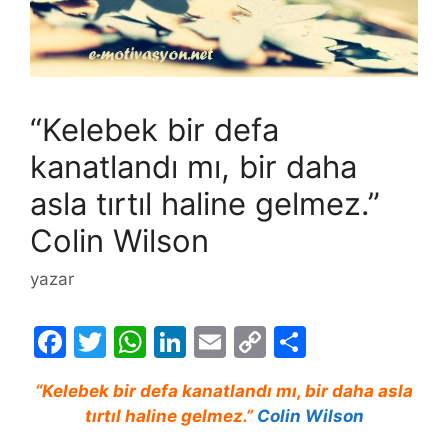
“Kelebek bir defa
kanatlandı mı, bir daha
asla tırtıl haline gelmez.”
Colin Wilson
yazar
F
T
W
Li
E
C
S
a
w
h
n
m
o
h
“Kelebek bir defa kanatlandı mı, bir daha asla
c
itt
at
k
ai
p
ar
tırtıl haline gelmez.”
Colin Wilson
e
er
s
e
l
y
e