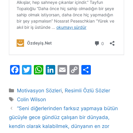
F
T
W
Li
E
C
S
a
w
h
n
m
o
h
c
itt
at
k
ai
p
ar
Kategoriler
Motivasyon Sözleri
,
Resimli Özlü Sözler
e
er
s
e
l
y
e
Etiketler
Colin Wilson
b
A
dI
Li
“Seni diğerlerinden farksız yapmaya bütün
o
p
n
n
gücüyle gece gündüz çalışan bir dünyada,
o
p
k
kendin olarak kalabilmek, dünyanın en zor