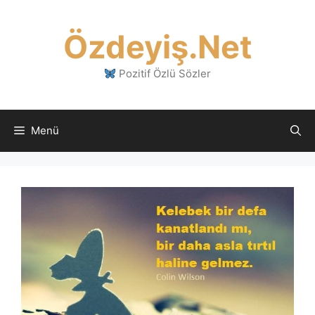
İçeriğe
atla
Özdeyiş.Net
Pozitif Özlü Sözler
Menü