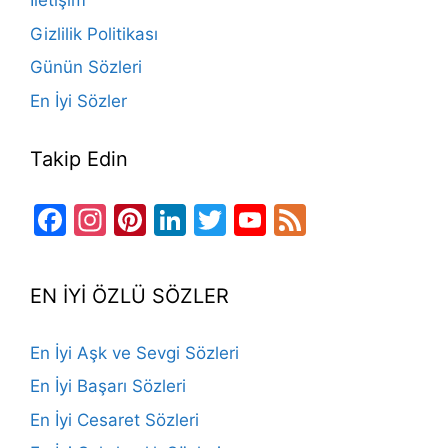
İletişim
k
Gizlilik Politikası
Günün Sözleri
En İyi Sözler
Takip Edin
Facebook
Instagram
Pinterest
LinkedIn
Twitter
YouTube
Feed
Channel
EN İYİ ÖZLÜ SÖZLER
En İyi Aşk ve Sevgi Sözleri
En İyi Başarı Sözleri
En İyi Cesaret Sözleri