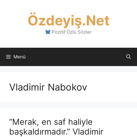
İçeriğe
atla
Özdeyiş.Net
Pozitif Özlü Sözler
Menü
Vladimir Nabokov
“Merak, en saf haliyle
başkaldırmadır.” Vladimir