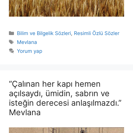
Kategoriler
Bilim ve Bilgelik Sözleri
,
Resimli Özlü Sözler
Etiketler
Mevlana
Yorum yap
“Çalınan her kapı hemen
açılsaydı, ümidin, sabrın ve
isteğin derecesi anlaşılmazdı.”
Mevlana