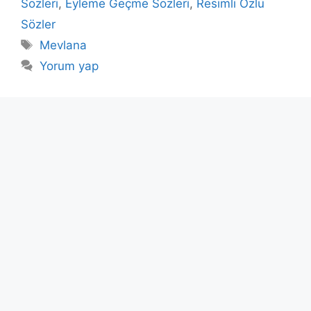
Sözleri
,
Eyleme Geçme Sözleri
,
Resimli Özlü
Sözler
Etiketler
Mevlana
Yorum yap