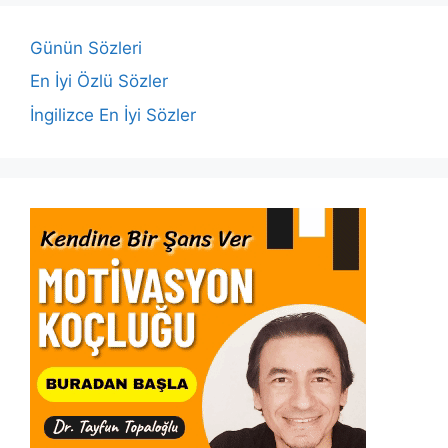
o
p
n
n
o
p
k
Günün Sözleri
k
En İyi Özlü Sözler
İngilizce En İyi Sözler