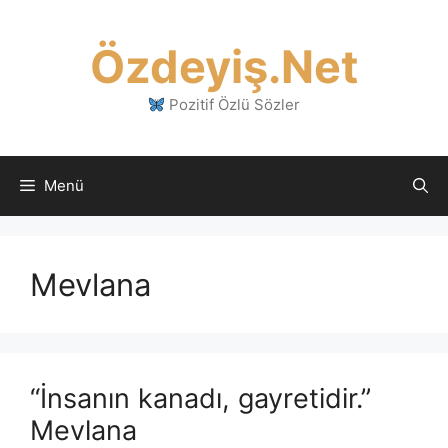
İçeriğe
atla
Özdeyiş.Net
Pozitif Özlü Sözler
Menü
Mevlana
“İnsanın kanadı, gayretidir.”
Mevlana