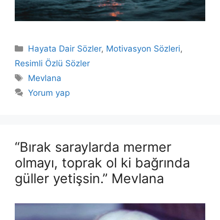
Kategoriler
Hayata Dair Sözler
,
Motivasyon Sözleri
,
Resimli Özlü Sözler
Etiketler
Mevlana
Yorum yap
“Bırak saraylarda mermer
olmayı, toprak ol ki bağrında
güller yetişsin.” Mevlana