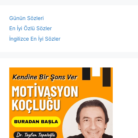
o
p
n
n
o
p
k
Günün Sözleri
k
En İyi Özlü Sözler
İngilizce En İyi Sözler