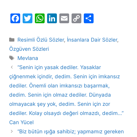
F
T
W
Li
E
C
S
a
w
h
n
m
o
h
c
itt
at
k
ai
p
ar
Kategoriler
Resimli Özlü Sözler
,
İnsanlara Dair Sözler
,
e
er
s
e
l
y
e
Özgüven Sözleri
b
A
dI
Li
Etiketler
Mevlana
o
p
n
n
“Senin için yasak dediler. Yasaklar
o
p
k
çiğnenmek içindir, dedim. Senin için imkansız
k
dediler. Önemli olan imkansızı başarmak,
dedim. Senin için olmaz dediler. Dünyada
olmayacak şey yok, dedim. Senin için zor
dediler. Kolay olsaydı değeri olmazdı, dedim…”
Can Yücel
“Biz bütün ışığa sahibiz; yapmamız gereken