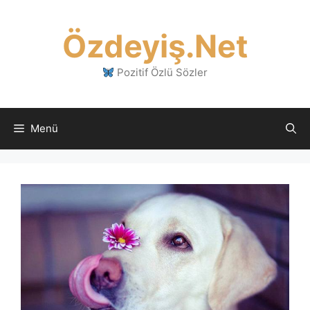
İçeriğe
atla
Özdeyiş.Net
Pozitif Özlü Sözler
Menü