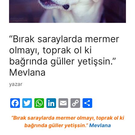
“Bırak saraylarda mermer
olmayı, toprak ol ki
bağrında güller yetişsin.”
Mevlana
yazar
F
T
W
Li
E
C
S
a
w
h
n
m
o
h
“Bırak saraylarda mermer olmayı, toprak ol ki
c
itt
at
k
ai
p
ar
bağrında güller yetişsin.”
Mevlana
e
er
s
e
l
y
e