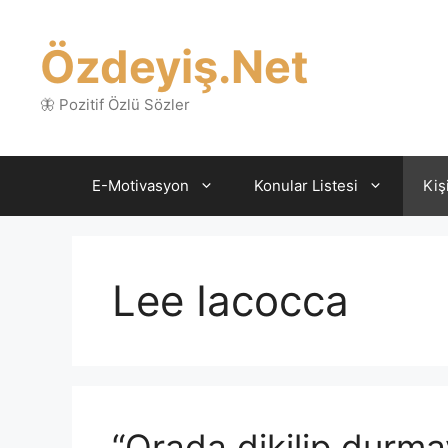
İçeriğe
atla
Özdeyiş.Net
🦋 Pozitif Özlü Sözler
E-Motivasyon
Konular Listesi
Kiş
Lee Iacocca
“Orada dikilip durmay