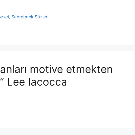
zleri
,
Sabretmek Sözleri
sanları motive etmekten
.” Lee Iacocca