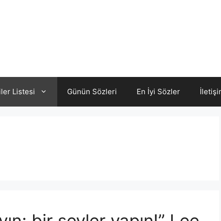
iler Listesi
Günün Sözleri
En İyi Sözler
İletiş
ın; bir şeyler yapın!” Lee