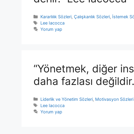
Kategoriler
Kararlılık Sözleri
,
Çalışkanlık Sözleri
,
İstemek Sö
Etiketler
Lee Iacocca
Yorum yap
“Yönetmek, diğer in
daha fazlası değildir
Kategoriler
Liderlik ve Yönetim Sözleri
,
Motivasyon Sözleri
Etiketler
Lee Iacocca
Yorum yap