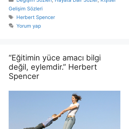
Değişim Sözleri
,
Hayata Dair Sözler
,
Kişisel
Gelişim Sözleri
Etiketler
Herbert Spencer
Yorum yap
“Eğitimin yüce amacı bilgi
değil, eylemdir.” Herbert
Spencer