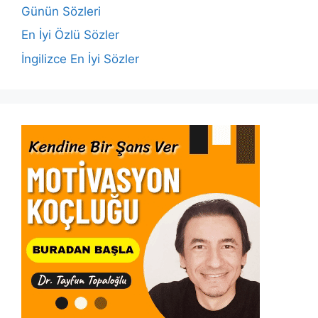
o
p
k
Günün Sözleri
k
En İyi Özlü Sözler
İngilizce En İyi Sözler