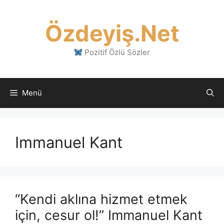
İçeriğe
atla
Özdeyiş.Net
Pozitif Özlü Sözler
Menü
Immanuel Kant
“Kendi aklına hizmet etmek
için, cesur ol!” Immanuel Kant