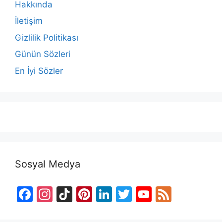
Hakkında
İletişim
Gizlilik Politikası
Günün Sözleri
En İyi Sözler
Sosyal Medya
F
In
Ti
Pi
Li
T
Y
F
a
st
k
nt
n
w
o
e