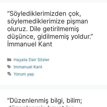
“Söylediklerimizden çok,
söylemediklerimize pişman
oluruz. Dile getirilmemiş
düşünce, gidilmemiş yoldur.”
İmmanuel Kant
Kategoriler
Hayata Dair Sözler
Etiketler
Immanuel Kant
Yorum yap
“Düzenlenmiş bilgi, bilim;