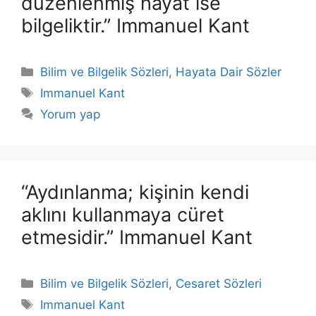
düzenlenmiş hayat ise
bilgeliktir.” Immanuel Kant
Kategoriler
Bilim ve Bilgelik Sözleri
,
Hayata Dair Sözler
Etiketler
Immanuel Kant
Yorum yap
“Aydınlanma; kişinin kendi
aklını kullanmaya cüret
etmesidir.” Immanuel Kant
Kategoriler
Bilim ve Bilgelik Sözleri
,
Cesaret Sözleri
Etiketler
Immanuel Kant