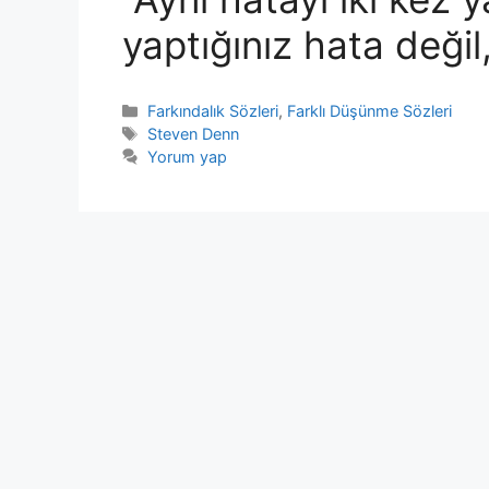
yaptığınız hata değil
Kategoriler
Farkındalık Sözleri
,
Farklı Düşünme Sözleri
Etiketler
Steven Denn
Yorum yap