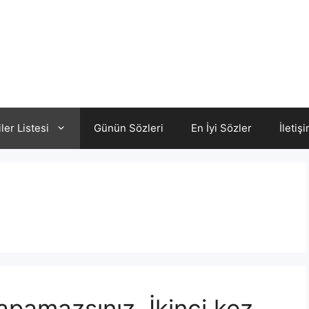
iler Listesi
Günün Sözleri
En İyi Sözler
İletiş
yapamazsınız. İkinci kez