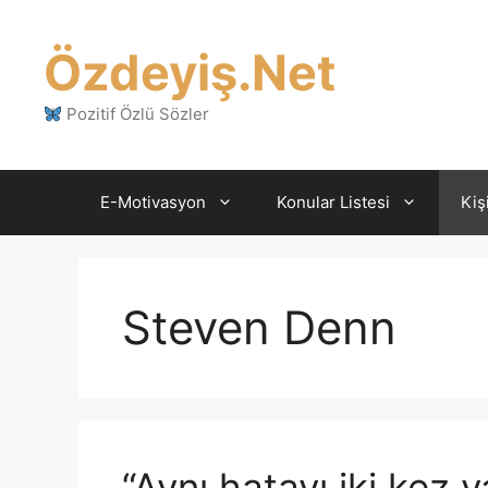
İçeriğe
atla
Özdeyiş.Net
Pozitif Özlü Sözler
E-Motivasyon
Konular Listesi
Kiş
Steven Denn
“Aynı hatayı iki kez 