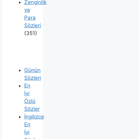
Zenginlik
ve
Para
Sözleri
(351)
Günün
Sözleri
En
İyi
Özlü
Sözler
İngilizce
En
İyi