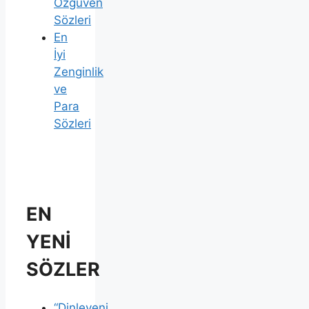
Özgüven
Sözleri
En
İyi
Zenginlik
ve
Para
Sözleri
EN
YENİ
SÖZLER
“Dinleyeni