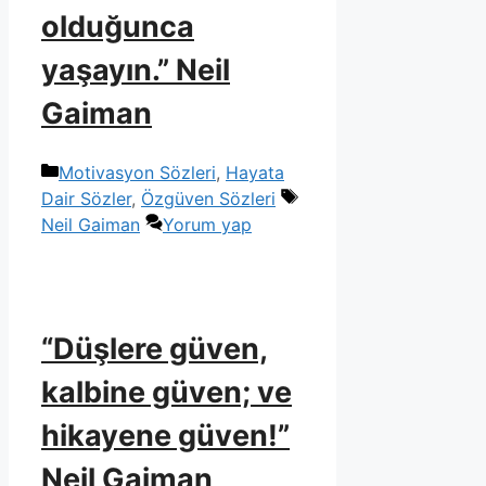
olduğunca
yaşayın.” Neil
Gaiman
Kategoriler
Motivasyon Sözleri
,
Hayata
Etiketler
Dair Sözler
,
Özgüven Sözleri
Neil Gaiman
Yorum yap
“Düşlere güven,
kalbine güven; ve
hikayene güven!”
Neil Gaiman