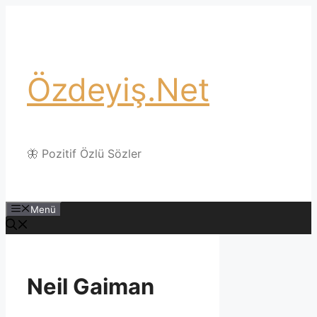
İçeriğe
atla
Özdeyiş.Net
🦋 Pozitif Özlü Sözler
Menü
Neil Gaiman