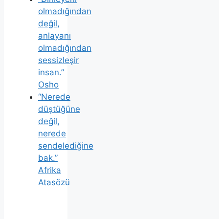
olmadığından
değil,
anlayanı
olmadığından
sessizleşir
insan.”
Osho
“Nerede
düştüğüne
değil,
nerede
sendelediğine
bak.”
Afrika
Atasözü