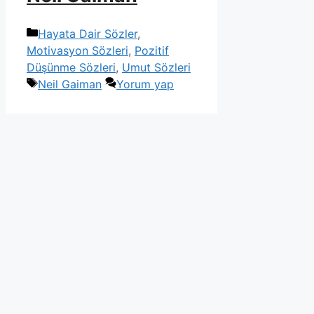
Kategoriler
Hayata Dair Sözler
,
Motivasyon Sözleri
,
Pozitif
Düşünme Sözleri
,
Umut Sözleri
Etiketler
Neil Gaiman
Yorum yap