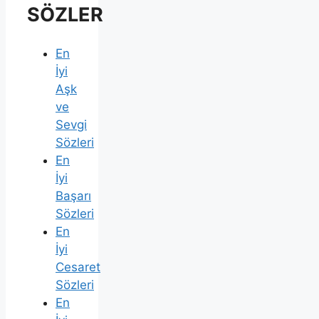
SÖZLER
En
İyi
Aşk
ve
Sevgi
Sözleri
En
İyi
Başarı
Sözleri
En
İyi
Cesaret
Sözleri
En