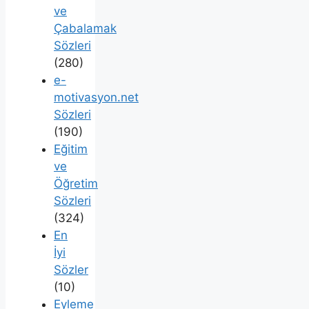
ve
Çabalamak
Sözleri
(280)
e-
motivasyon.net
Sözleri
(190)
Eğitim
ve
Öğretim
Sözleri
(324)
En
İyi
Sözler
(10)
Eyleme