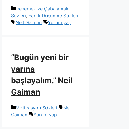
Kategoriler
Denemek ve Çabalamak
Sözleri
,
Farklı Düşünme Sözleri
Etiketler
Neil Gaiman
Yorum yap
“Bugün yeni bir
yarına
başlayalım.” Neil
Gaiman
Kategoriler
Etiketler
Motivasyon Sözleri
Neil
Gaiman
Yorum yap