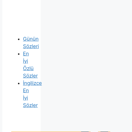
Günün
Sözleri
En
İyi
Özlü
Sözler
İngilizce
En
İyi
Sözler