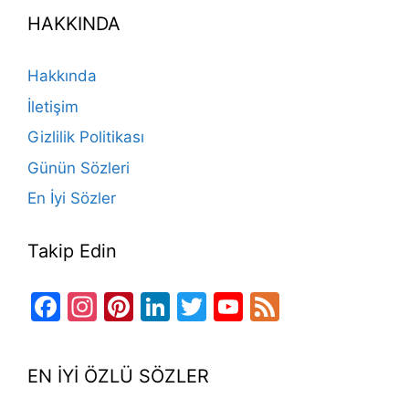
e
gr
o
e
e
er
T
d
HAKKINDA
b
a
k
st
dI
u
o
m
n
b
Hakkında
o
e
İletişim
k
Gizlilik Politikası
Günün Sözleri
En İyi Sözler
Takip Edin
Facebook
Instagram
Pinterest
LinkedIn
Twitter
YouTube
Feed
Channel
EN İYİ ÖZLÜ SÖZLER