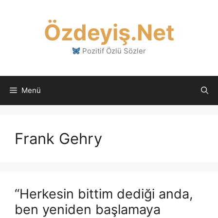
İçeriğe
atla
Özdeyiş.Net
Pozitif Özlü Sözler
Menü
Frank Gehry
“Herkesin bittim dediği anda,
ben yeniden başlamaya