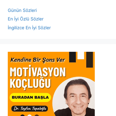
o
p
n
n
o
p
k
Günün Sözleri
k
En İyi Özlü Sözler
İngilizce En İyi Sözler