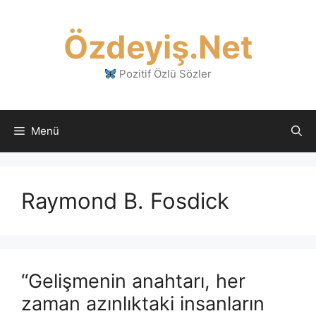
İçeriğe
atla
Özdeyiş.Net
Pozitif Özlü Sözler
Menü
Raymond B. Fosdick
“Gelişmenin anahtarı, her
zaman azınlıktaki insanların