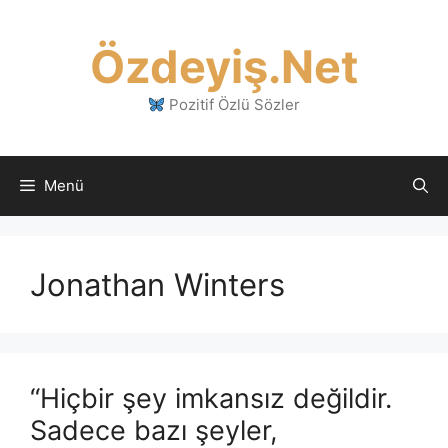
İçeriğe
atla
Özdeyiş.Net
Pozitif Özlü Sözler
Menü
Jonathan Winters
“Hiçbir şey imkansız değildir.
Sadece bazı şeyler,