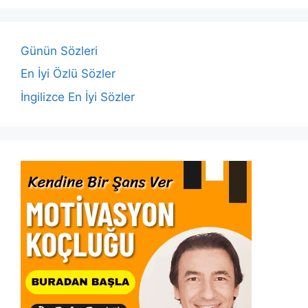
b
A
dI
Li
o
p
n
n
o
p
k
Günün Sözleri
k
En İyi Özlü Sözler
İngilizce En İyi Sözler