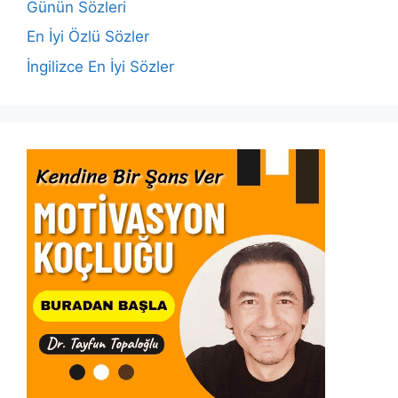
o
p
k
Günün Sözleri
k
En İyi Özlü Sözler
İngilizce En İyi Sözler