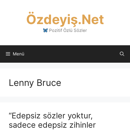
İçeriğe
atla
Özdeyiş.Net
Pozitif Özlü Sözler
Menü
Lenny Bruce
“Edepsiz sözler yoktur,
sadece edepsiz zihinler