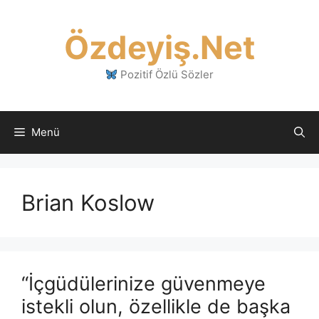
İçeriğe
atla
Özdeyiş.Net
Pozitif Özlü Sözler
Menü
Brian Koslow
“İçgüdülerinize güvenmeye
istekli olun, özellikle de başka