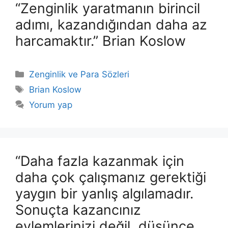
“Zenginlik yaratmanın birincil
adımı, kazandığından daha az
harcamaktır.” Brian Koslow
Kategoriler
Zenginlik ve Para Sözleri
Etiketler
Brian Koslow
Yorum yap
“Daha fazla kazanmak için
daha çok çalışmanız gerektiği
yaygın bir yanlış algılamadır.
Sonuçta kazancınız
eylemlerinizi değil, düşünce