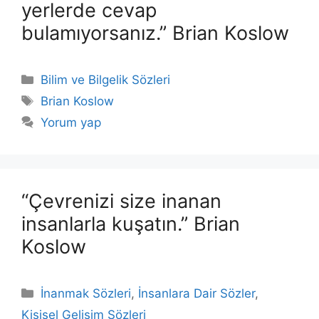
yerlerde cevap
bulamıyorsanız.” Brian Koslow
Kategoriler
Bilim ve Bilgelik Sözleri
Etiketler
Brian Koslow
Yorum yap
“Çevrenizi size inanan
insanlarla kuşatın.” Brian
Koslow
Kategoriler
İnanmak Sözleri
,
İnsanlara Dair Sözler
,
Kişisel Gelişim Sözleri