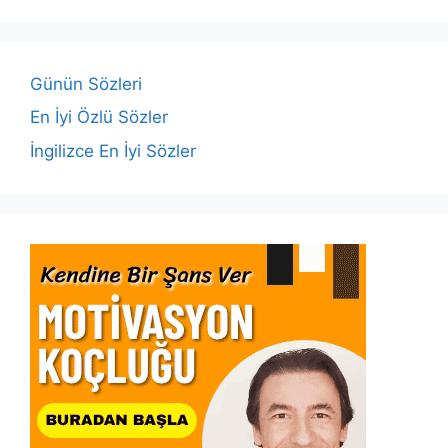
b
A
dI
Li
o
p
n
n
o
p
k
Günün Sözleri
k
En İyi Özlü Sözler
İngilizce En İyi Sözler