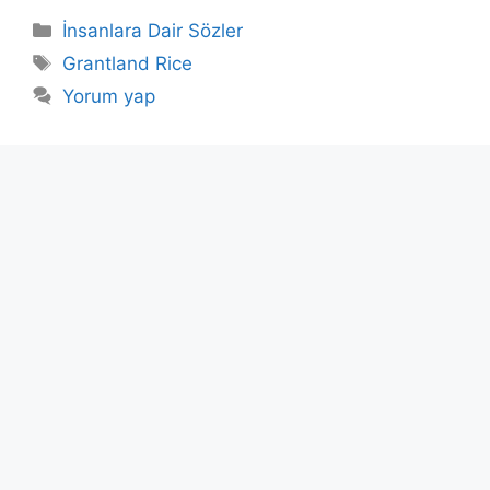
Kategoriler
İnsanlara Dair Sözler
Etiketler
Grantland Rice
Yorum yap