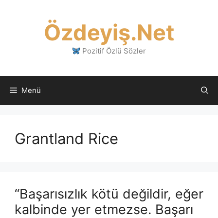
İçeriğe
atla
Özdeyiş.Net
Pozitif Özlü Sözler
Menü
Grantland Rice
“Başarısızlık kötü değildir, eğer
kalbinde yer etmezse. Başarı