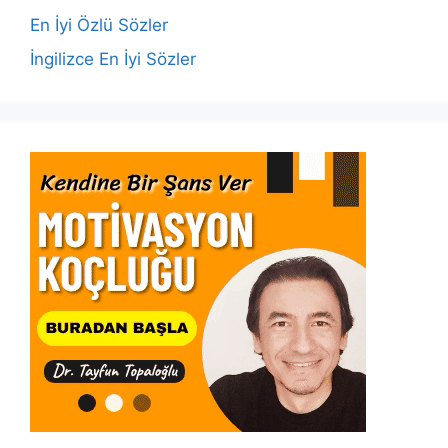
k
En İyi Özlü Sözler
İngilizce En İyi Sözler