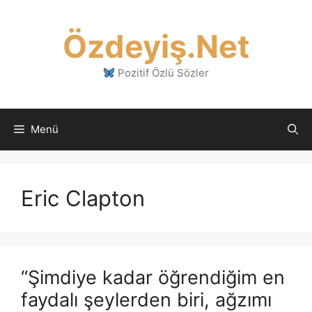
İçeriğe
atla
Özdeyiş.Net
Pozitif Özlü Sözler
Menü
Eric Clapton
“Şimdiye kadar öğrendiğim en
faydalı şeylerden biri, ağzımı