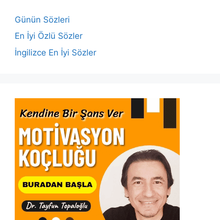
o
p
n
n
o
p
k
Günün Sözleri
k
En İyi Özlü Sözler
İngilizce En İyi Sözler